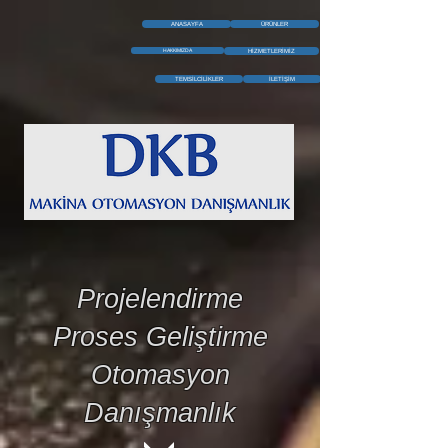
ANASAYFA
ÜRÜNLER
HAKKIMIZDA
HİZMETLERİMİZ
TEMSİLCİLİKLER
İLETİŞİM
Projelendirme
Proses Geliştirme
Otomasyon
Danışmanlık